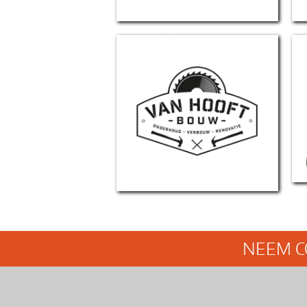
Van Hooft Bouw
NEEM C