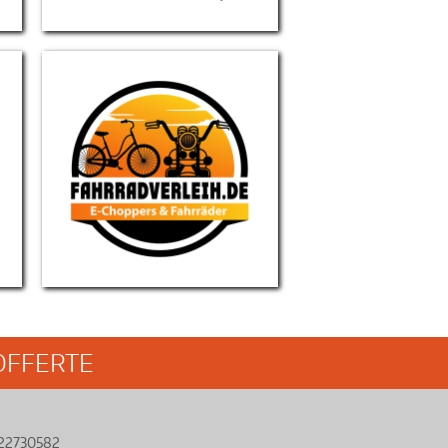
Fahradverleich
OFFERTE
 22730582