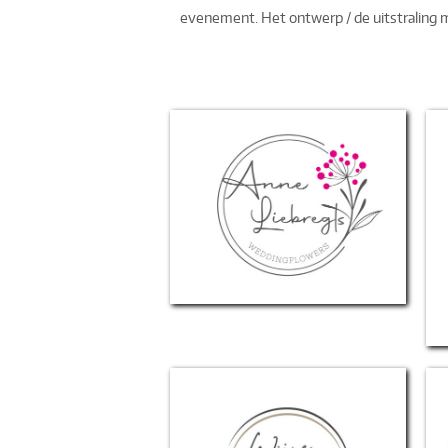
evenement. Het ontwerp / de uitstraling m
Anne Liebregts
Weddingflowers