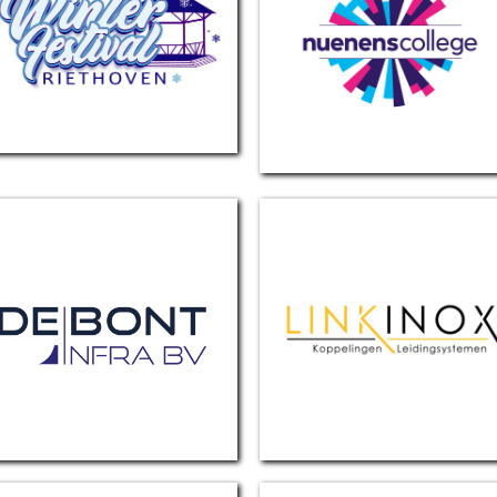
Winterfestival
Nuenens college
De Bont infra
Linkinox