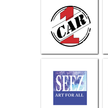
Car1
Seez