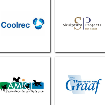
Coolrec
Sculpture Projects
Amici hondenuitlaat service
Van de Graaf timmerwerken